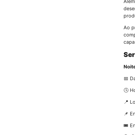
Além 
dese
prod
Ao p
comp
capaz
Ser
Noit
📅 D
🕓 Ho
📍 L
📌 E
🎟️ E