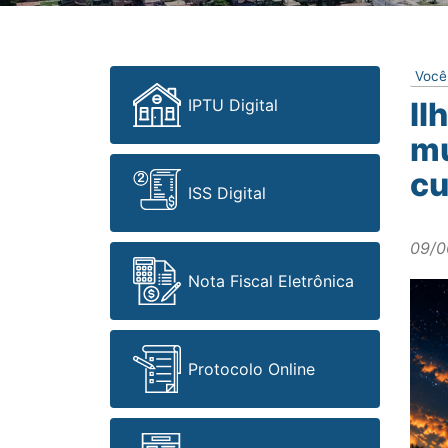
Você
IPTU Digital
Il
mú
cu
ISS Digital
09/0
Nota Fiscal Eletrônica
Protocolo Online