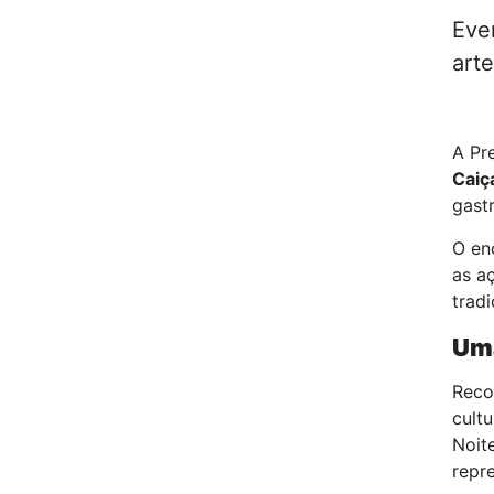
Eve
arte
A Pr
Caiç
gast
O en
as a
trad
Uma
Recon
cultu
Noit
repr