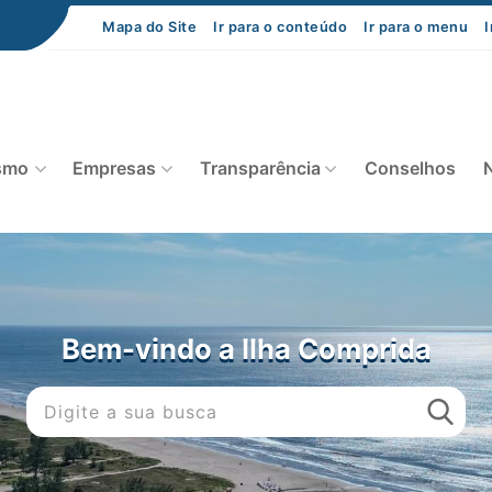
Mapa do Site
Ir para o conteúdo
Ir para o menu
I
smo
Empresas
Transparência
Conselhos
N
Bem-vindo a Ilha Comprida