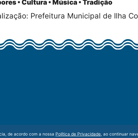
ores • Cultura • Música • Tradição
lização: Prefeitura Municipal de Ilha C
ência, de acordo com a nossa
Política de Privacidade
, ao continuar na