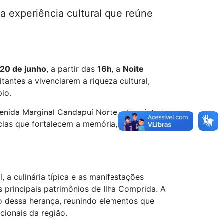
a experiência cultural que reúne
20 de junho
, a partir das
16h
, a
Noite
tantes a vivenciarem a riqueza cultural,
io.
venida Marginal Candapuí Norte, s/n, e integra
cias que fortalecem a memória, os saberes
 a culinária típica e as manifestações
s principais patrimônios de Ilha Comprida. A
o dessa herança, reunindo elementos que
cionais da região.