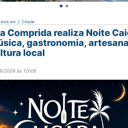
 está em
Cidade
ha Comprida realiza Noite C
sica, gastronomia, artesana
ltura local
6/2026 às 12h06