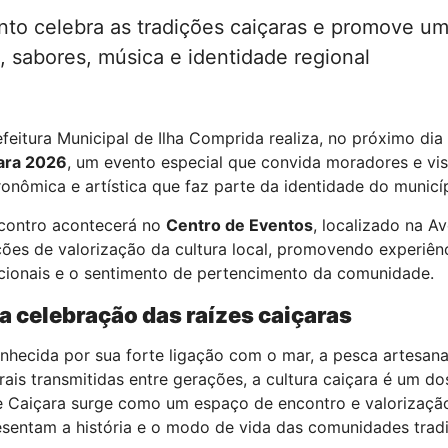
nto celebra as tradições caiçaras e promove um
, sabores, música e identidade regional
efeitura Municipal de Ilha Comprida realiza, no próximo dia
ara 2026
, um evento especial que convida moradores e visi
ronômica e artística que faz parte da identidade do municíp
contro acontecerá no
Centro de Eventos
, localizado na A
ções de valorização da cultura local, promovendo experiên
icionais e o sentimento de pertencimento da comunidade.
 celebração das raízes caiçaras
hecida por sua forte ligação com o mar, a pesca artesanal,
rais transmitidas entre gerações, a cultura caiçara é um do
e Caiçara surge como um espaço de encontro e valorizaçã
esentam a história e o modo de vida das comunidades tradi