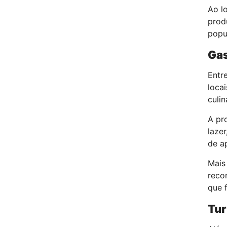
Ao l
prod
popul
Gas
Entr
locai
culin
A pr
laze
de a
Mais
reco
que 
Tur