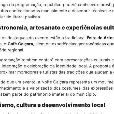
ongo da programação, o público poderá conhecer e prestigia
utos confeccionados manualmente e descobrir técnicas e 
ar do litoral paulista.
tronomia, artesanato e experiências cult
e os destaques do evento estão a tradicional
Feira de Arte
s, o
Café Caiçara
, além de experiências gastronômicas que
ária regional.
ogramação também contará com apresentações culturais e
r, integração e celebração da identidade local. A proposta
proximar moradores e turistas das tradições que ajudam a co
 do que um evento, a Noite Caiçara representa um movimen
nhecimento e a valorização dos costumes, das expressões a
fazem parte do patrimônio imaterial do município.
ismo, cultura e desenvolvimento local