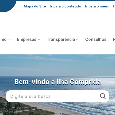
Mapa do Site
Ir para o conteúdo
Ir para o menu
I
smo
Empresas
Transparência
Conselhos
N
Bem-vindo a Ilha Comprida