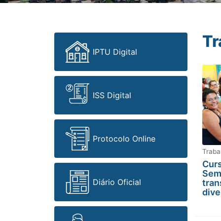
Tr
IPTU Digital
ISS Digital
Protocolo Online
Traba
Curs
Sem
Diário Oficial
tran
dive