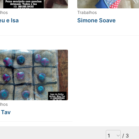
lhos
Trabalhos
u e Isa
Simone Soave
lhos
 Tav
/ 3