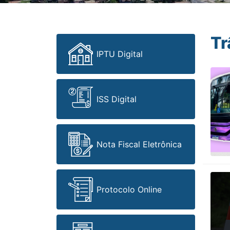
Tr
IPTU Digital
ISS Digital
Nota Fiscal Eletrônica
Protocolo Online