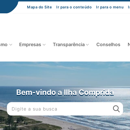
Mapa do Site
Ir para o conteúdo
Ir para o menu
I
smo
Empresas
Transparência
Conselhos
N
Bem-vindo a Ilha Comprida