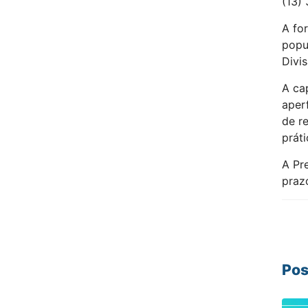
(13)
A fo
popul
Divi
A ca
aper
de r
prát
A Pre
praz
Pos