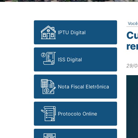
Você
IPTU Digital
Cu
re
ISS Digital
29/0
Nota Fiscal Eletrônica
Protocolo Online