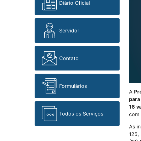
Diário Oficial
Servidor
Contato
Formulários
A
Pr
para
16 v
Todos os Serviços
com
As i
125,