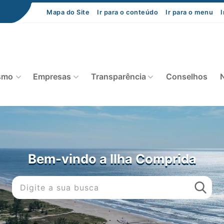
Mapa do Site
Ir para o conteúdo
Ir para o menu
I
smo
Empresas
Transparência
Conselhos
N
Bem-vindo a Ilha Comprida