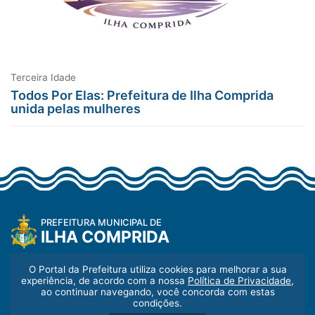
Terceira Idade
Todos Por Elas: Prefeitura de Ilha Comprida
unida pelas mulheres
PREFEITURA MUNICIPAL DE
ILHA COMPRIDA
O Portal da Prefeitura utiliza cookies para melhorar a sua
Endereço:
experiência, de acordo com a nossa
Política de Privacidade
,
Av. Beira Mar n° 11.000
ao continuar navegando, você concorda com estas
condições.
Balneário Meu Recanto